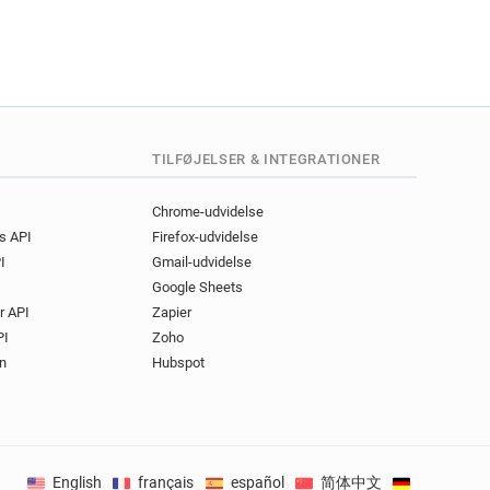
TILFØJELSER & INTEGRATIONER
Chrome-udvidelse
gs API
Firefox-udvidelse
I
Gmail-udvidelse
Google Sheets
r API
Zapier
PI
Zoho
n
Hubspot
English
français
español
简体中文
Deutsch