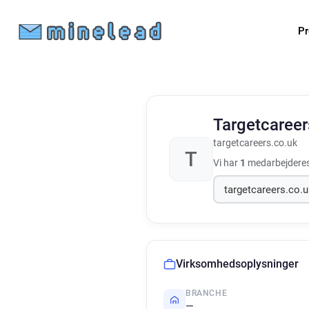
Pr
Targetcaree
targetcareers.co.uk
T
Vi har
1
medarbejderes
Virksomhedsoplysninger
BRANCHE
—