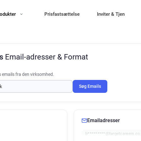
odukter
Prisfastsættelse
Inviter & Tjen
rs
Email-adresser & Format
 emails fra den virksomhed.
Søg Emails
Emailadresser
b*********@targetcareers.co