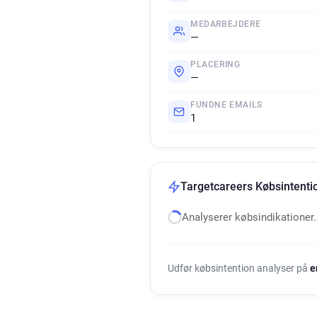
MEDARBEJDERE
—
PLACERING
—
FUNDNE EMAILS
1
Targetcareers Købsintenti
Analyserer købsindikationer
Udfør købsintention analyser på
e