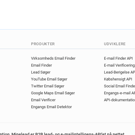
PRODUKTER
UDVIKLERE
Virksomheds Email Finder
E-mail Finder API
Email Finder
E-mail Verificerin
Lead Søger
Lead-Berigelse AP
YouTube Email Søger
Købshensigt API
Twitter Email Søger
Social Email Finde
Google Maps Email Søger
Engangs-e-mail A
Email Verificer
API-dokumentatio
Engangs Email Detektor
ention, Minelead er B2B lead- og e-mailintelligens-API'et på nettet.