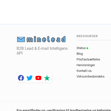
RESSOURCER
B2B Lead & E-mail Intelligens
Status
API
Blog
Prisfastsættelse
Henvisninger
Kontakt os
Virksomhedsindeks
Fra emailfinder og -verificering til leadberigelse og købsint