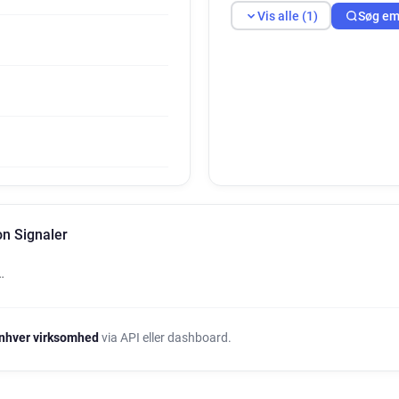
Vis alle (1)
Søg em
on Signaler
…
nhver virksomhed
via API eller dashboard.