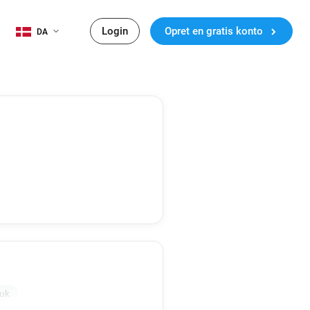
Login
Opret en gratis konto
DA
.uk