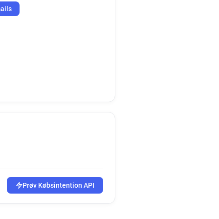
ails
Prøv Købsintention API