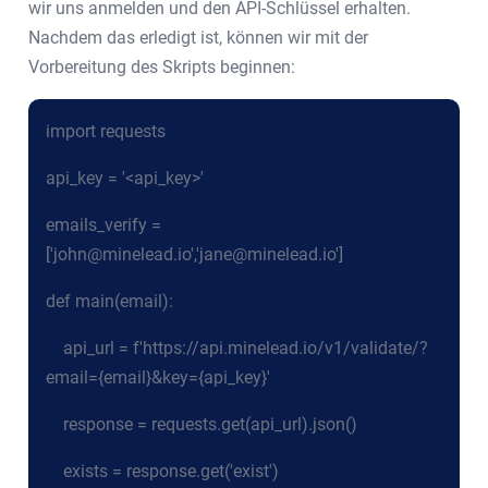
wir uns anmelden und den API-Schlüssel erhalten.
Nachdem das erledigt ist, können wir mit der
Vorbereitung des Skripts beginnen:
import requests
api_key = '<api_key>'
emails_verify =
['john@minelead.io','jane@minelead.io']
def main(email):
api_url = f'https://api.minelead.io/v1/validate/?
email={email}&key={api_key}'
response = requests.get(api_url).json()
exists = response.get('exist')