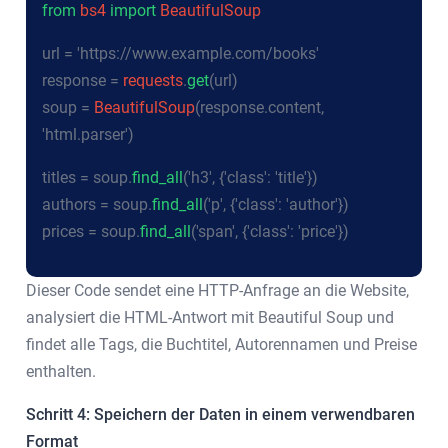
from
bs4
import
BeautifulSoup
url = 'https://www.example.com/books'
response =
requests
.
get
(url)
soup =
BeautifulSoup
(response.content,
'html.parser')
titles = soup.
find_all
('h3', {'class': 'title'})
authors = soup.
find_all
('p', {'class': 'author'})
prices = soup.
find_all
('span', {'class': 'price'})
Dieser Code sendet eine HTTP-Anfrage an die Website,
analysiert die HTML-Antwort mit Beautiful Soup und
findet alle Tags, die Buchtitel, Autorennamen und Preise
enthalten.
Schritt 4: Speichern der Daten in einem verwendbaren
Format