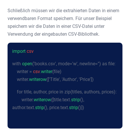
Schließlich müssen wir die extrahierten Daten in einem
verwendbaren Format speichern. Für unser Beispiel
speichern wir die Daten in einer CSV-Datei unter
Verwendung der eingebauten CSV-Bibliothek.
import
csv
with
open
('books.csv', mode='w', newline='') as file:
writer =
csv
.
writer
(file)
writer.
writerow
(['Title', 'Author', 'Price'])
for title, author, price in zip(titles, authors, prices):
writer.
writerow
([title.text.
strip
(),
author.text.
strip
(), price.text.
strip
()])