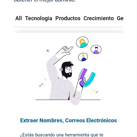
All
Tecnologia
Productos
Crecimiento
Generac
Extraer Nombres, Correos Electrónicos
Y Posiciones Con Un Potente Extractor
¿Estás buscando una herramienta que te