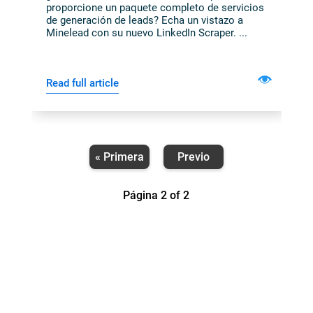
proporcione un paquete completo de servicios
de generación de leads? Echa un vistazo a
De Perfiles De LinkedIn.
Minelead con su nuevo LinkedIn Scraper. ...
12 De Abril De 2023
Read full article
« Primera
Previo
Página 2 of 2