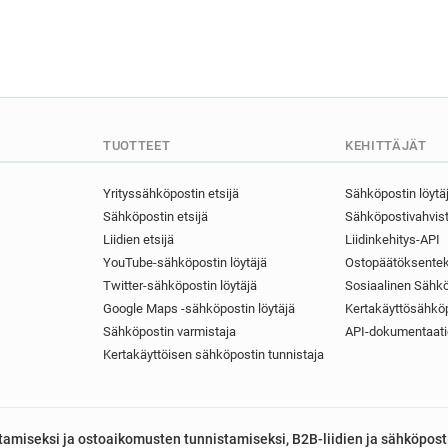
q************@chinadaily.co
p*****@chinadaily.com.cn
g************@chinadaily.co
m*****@chinadaily.com.cn
z************@chinadaily.co
q**********@chinadaily.com.
TUOTTEET
KEHITTÄJÄT
a********@chinadaily.com.cn
c***********@chinadaily.com
Yrityssähköpostin etsijä
Sähköpostin löytä
k***********@chinadaily.com
Sähköpostin etsijä
Sähköpostivahvist
a**********@chinadaily.com.
Liidien etsijä
Liidinkehitys-API
u*******@chinadaily.com.cn
YouTube-sähköpostin löytäjä
Ostopäätöksentek
g*****@chinadaily.com.cn
Twitter-sähköpostin löytäjä
Sosiaalinen Sähkö
j***********@chinadaily.com
Google Maps -sähköpostin löytäjä
Kertakäyttösähköp
i*********@chinadaily.com.c
Sähköpostin varmistaja
API-dokumentaati
g**********@chinadaily.com.
Kertakäyttöisen sähköpostin tunnistaja
q**********@chinadaily.com.
p*********@chinadaily.com.c
p************@chinadaily.co
astamiseksi ja ostoaikomusten tunnistamiseksi, B2B-liidien ja sähköpost