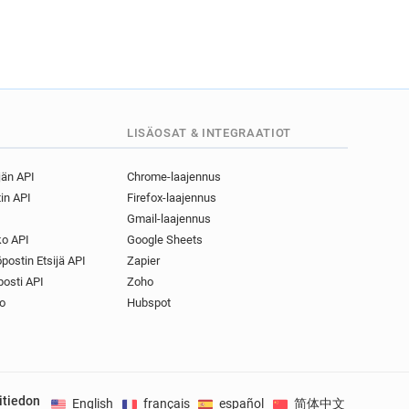
m.cn
m.cn
m.cn
cn
LISÄOSAT & INTEGRAATIOT
.cn
jän API
Chrome-laajennus
.cn
in API
Firefox-laajennus
cn
Gmail-laajennus
w*******@chinadaily.com.cn
o API
Google Sheets
i*****@chinadaily.com.cn
postin Etsijä API
Zapier
.cn
osti API
Zoho
n
o
Hubspot
cn
cn
n
m.cn
itiedon
English
français
español
简体中文
Deuts