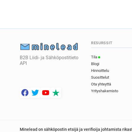
RESURSSIT
B2B Liidi- ja Sähköpostitieto
Tila
API
Blogi
Hinnoittelu
Suosittelut
Ota yhteyttä
Yrityshakemisto
Minelead on sähköpostin etsijä ja verifioija johtamista rik