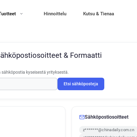
Tuotteet
Hinnoittelu
Kutsu & Tienaa
ähköpostiosoitteet & Formaatti
 sähköpostia kyseisestä yrityksestä.
Etsi sähköposteja
Sähköpostiosoitteet
z*******@chinadaily.com.cn