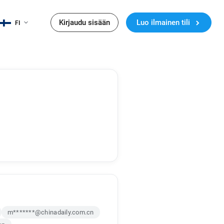
Kirjaudu sisään
Luo ilmainen tili
FI
m*******@chinadaily.com.cn