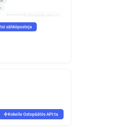
cn
n
t********@chinadaily.com.cn
f******@chinadaily.com.cn
tsi sähköposteja
.cn
e*******@chinadaily.com.cn
cn
y*******@chinadaily.com.cn
l*****@chinadaily.com.cn
r*******@chinadaily.com.cn
c*********@chinadaily.com.cn
n
n
n
cn
n
r*******@chinadaily.com.cn
cn
Kokeile Ostopäätös API:ta
cn
e******@chinadaily.com.cn