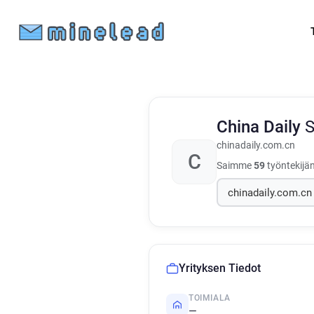
China Daily
S
chinadaily.com.cn
C
Saimme
59
työntekijän
Yrityksen Tiedot
TOIMIALA
—