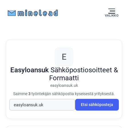
VALIKKO
E
Easyloansuk
Sähköpostiosoitteet &
Formaatti
easyloansuk.uk
Saimme
3
työntekijän sähköpostia kyseisestä yrityksestä.
Etsi sähköposteja