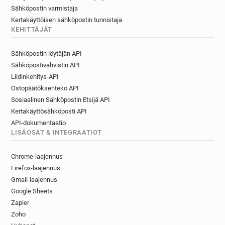
Sähköpostin varmistaja
Kertakäyttöisen sähköpostin tunnistaja
KEHITTÄJÄT
Sähköpostin löytäjän API
Sähköpostivahvistin API
Liidinkehitys-API
Ostopäätöksenteko API
Sosiaalinen Sähköpostin Etsijä API
Kertakäyttösähköposti API
API-dokumentaatio
LISÄOSAT & INTEGRAATIOT
Chrome-laajennus
Firefox-laajennus
Gmail-laajennus
Google Sheets
Zapier
Zoho