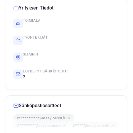
Yrityksen Tiedot
TOIMIALA
—
TYÖNTEKIJÄT
—
SIJAINTI
—
LÖYDETYT SÄHKÖPOSTIT
3
Sähköpostiosoitteet
c***********@easyloansuk.uk
j*********@easyloansuk.uk
r*****@easyloansuk.uk