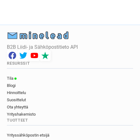
t*******@edgehill.ac.uk
y************@edgehill.ac.uk
v*****@edgehill.ac.uk
s******@edgehill.ac.uk
p********@edgehill.ac.uk
a************@edgehill.ac.uk
j************@edgehill.ac.uk
m******@edgehill.ac.uk
u******@edgehill.ac.uk
B2B Liidi- ja Sähköpostitieto API
a************@edgehill.ac.uk
l*********@edgehill.ac.uk
RESURSSIT
v***********@edgehill.ac.uk
u******@edgehill.ac.uk
n*****@edgehill.ac.uk
e********@edgehill.ac.uk
Tila
p*****@edgehill.ac.uk
i**********@edgehill.ac.uk
Blogi
f************@edgehill.ac.uk
Hinnoittelu
i*********@edgehill.ac.uk
Suosittelut
l**********@edgehill.ac.uk
Ota yhteyttä
t*********@edgehill.ac.uk
s*******@edgehill.ac.uk
Yrityshakemisto
TUOTTEET
u*****@edgehill.ac.uk
o*******@edgehill.ac.uk
k*********@edgehill.ac.uk
v*******@edgehill.ac.uk
Yrityssähköpostin etsijä
v*******@edgehill.ac.uk
e******@edgehill.ac.uk