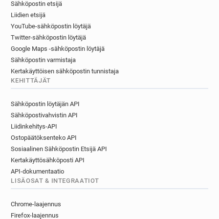
Sähköpostin etsijä
i*********@edgehill.ac.uk
w******@edgehill.ac.uk
Liidien etsijä
l********@edgehill.ac.uk
q********@edgehill.ac.uk
YouTube-sähköpostin löytäjä
l************@edgehill.ac.uk
Twitter-sähköpostin löytäjä
s***********@edgehill.ac.uk
Google Maps -sähköpostin löytäjä
d************@edgehill.ac.uk
Sähköpostin varmistaja
m*********@edgehill.ac.uk
Kertakäyttöisen sähköpostin tunnistaja
z***********@edgehill.ac.uk
KEHITTÄJÄT
p************@edgehill.ac.uk
Sähköpostin löytäjän API
v********@edgehill.ac.uk
x******@edgehill.ac.uk
Sähköpostivahvistin API
l********@edgehill.ac.uk
x*******@edgehill.ac.uk
Liidinkehitys-API
k*****@edgehill.ac.uk
r************@edgehill.ac.uk
Ostopäätöksenteko API
b************@edgehill.ac.uk
Sosiaalinen Sähköpostin Etsijä API
c************@edgehill.ac.uk
Kertakäyttösähköposti API
x*********@edgehill.ac.uk
o*******@edgehill.ac.uk
API-dokumentaatio
p**********@edgehill.ac.uk
LISÄOSAT & INTEGRAATIOT
l********@edgehill.ac.uk
f********@edgehill.ac.uk
z********@edgehill.ac.uk
Chrome-laajennus
u***********@edgehill.ac.uk
Firefox-laajennus