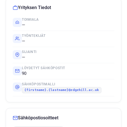
Yrityksen Tiedot
TOIMIALA
—
TYÖNTEKIJÄT
—
SIJAINTI
—
LÖYDETYT SÄHKÖPOSTIT
90
SÄHKÖPOSTIMALLI
{firstname}.{lastname}@edgehill.ac.uk
Sähköpostiosoitteet