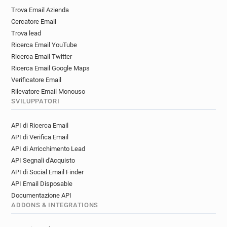
i**********@edgehill.ac.uk
n*******@edgehill.ac.uk
Trova Email Azienda
z******@edgehill.ac.uk
u*****@edgehill.ac.uk
Cercatore Email
y************@edgehill.ac.uk
Trova lead
w**********@edgehill.ac.uk
Ricerca Email YouTube
e*********@edgehill.ac.uk
Ricerca Email Twitter
p**********@edgehill.ac.uk
Ricerca Email Google Maps
a**********@edgehill.ac.uk
Verificatore Email
h********@edgehill.ac.uk
g********@edgehill.ac.uk
Rilevatore Email Monouso
SVILUPPATORI
u************@edgehill.ac.uk
q***********@edgehill.ac.uk
a*****@edgehill.ac.uk
API di Ricerca Email
s**********@edgehill.ac.uk
API di Verifica Email
m*******@edgehill.ac.uk
a*****@edgehill.ac.uk
API di Arricchimento Lead
u*****@edgehill.ac.uk
w********@edgehill.ac.uk
API Segnali d'Acquisto
f********@edgehill.ac.uk
a******@edgehill.ac.uk
API di Social Email Finder
w*******@edgehill.ac.uk
s*******@edgehill.ac.uk
API Email Disposable
r************@edgehill.ac.uk
Documentazione API
c***********@edgehill.ac.uk
ADDONS & INTEGRATIONS
g***********@edgehill.ac.uk