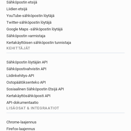
Sähköpostin etsijä
Liidien etsijä
YouTube-sähköpostin löytäjä
Twitter-sähköpostin löytäjä
Google Maps -sähköpostin löytäjä
Sähköpostin varmistaja
Kertakäyttöisen sähköpostin tunnistaja
KEHITTÄJÄT
Sähköpostin löytäjän API
Sähköpostivahvistin API
Liidinkehitys-API
Ostopäätöksenteko API
Sosiaalinen Sähköpostin Etsijä API
Kertakäyttösähköposti API
API-dokumentaatio
LISÄOSAT & INTEGRAATIOT
Chrome-laajennus
Firefox-laajennus