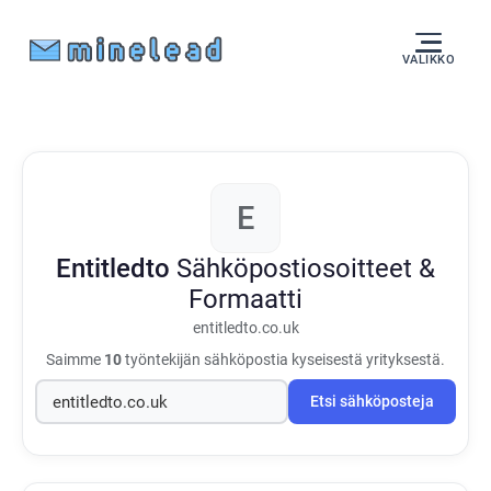
VALIKKO
E
Entitledto
Sähköpostiosoitteet &
Formaatti
entitledto.co.uk
Saimme
10
työntekijän sähköpostia kyseisestä yrityksestä.
Etsi sähköposteja