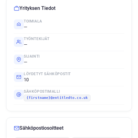
Yrityksen Tiedot
TOIMIALA
—
TYÖNTEKIJÄT
—
SIJAINTI
—
LÖYDETYT SÄHKÖPOSTIT
10
SÄHKÖPOSTIMALLI
{firstname}@entitledto.co.uk
Sähköpostiosoitteet