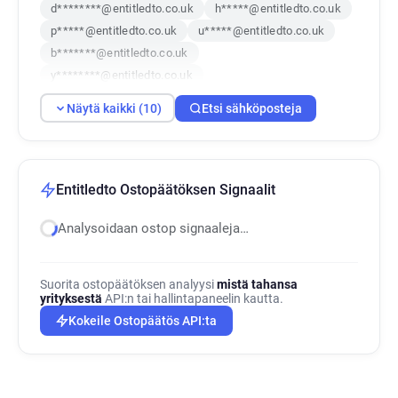
d********@entitledto.co.uk
h*****@entitledto.co.uk
p*****@entitledto.co.uk
u*****@entitledto.co.uk
b*******@entitledto.co.uk
y********@entitledto.co.uk
g**********@entitledto.co.uk
Näytä kaikki (10)
Etsi sähköposteja
s******@entitledto.co.uk
l**********@entitledto.co.uk
n***********@entitledto.co.uk
Entitledto Ostopäätöksen Signaalit
Analysoidaan ostop signaaleja…
Suorita ostopäätöksen analyysi
mistä tahansa
yrityksestä
API:n tai hallintapaneelin kautta.
Kokeile Ostopäätös API:ta