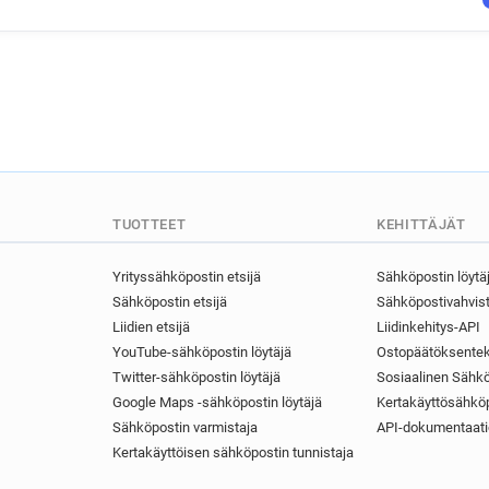
TUOTTEET
KEHITTÄJÄT
Yrityssähköpostin etsijä
Sähköpostin löytä
Sähköpostin etsijä
Sähköpostivahvist
Liidien etsijä
Liidinkehitys-API
YouTube-sähköpostin löytäjä
Ostopäätöksentek
Twitter-sähköpostin löytäjä
Sosiaalinen Sähkö
Google Maps -sähköpostin löytäjä
Kertakäyttösähköp
Sähköpostin varmistaja
API-dokumentaati
Kertakäyttöisen sähköpostin tunnistaja