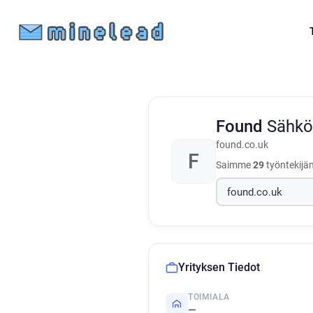
Found
Sähkö
found.co.uk
F
Saimme
29
työntekijän
Yrityksen Tiedot
TOIMIALA
—