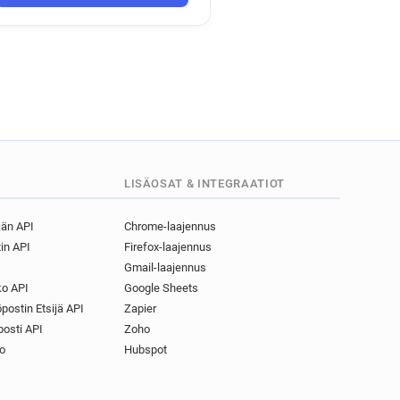
LISÄOSAT & INTEGRAATIOT
jän API
Chrome-laajennus
in API
Firefox-laajennus
Gmail-laajennus
o API
Google Sheets
postin Etsijä API
Zapier
osti API
Zoho
o
Hubspot