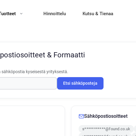
Tuotteet
Hinnoittelu
Kutsu & Tienaa
postiosoitteet & Formaatti
 sähköpostia kyseisestä yrityksestä.
Etsi sähköposteja
Sähköpostiosoitteet
s***********@found.co.uk