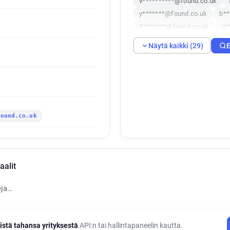
v**********@found.co.uk
y*******@found.co.uk
b**
i********@found.co.uk
q*
p***********@found.co.uk
Näytä kaikki (29)
E
v*********@found.co.uk
a
l*****@found.co.uk
o****
m*****@found.co.uk
a***
n******@found.co.uk
p**
h************@found.co.uk
found.co.uk
n******@found.co.uk
x**
j********@found.co.uk
h*
l*********@found.co.uk
b
d********@found.co.uk
o*
aalit
v*****@found.co.uk
eja…
istä tahansa yrityksestä
API:n tai hallintapaneelin kautta.