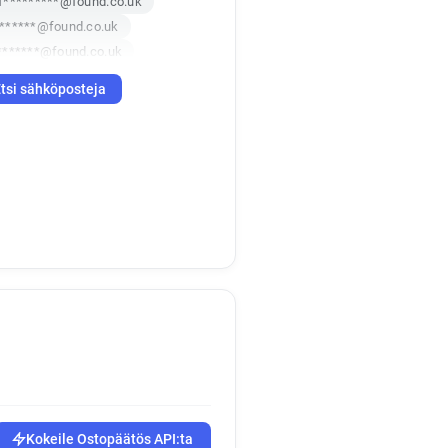
f*********@found.co.uk
******@found.co.uk
*******@found.co.uk
v*******@found.co.uk
tsi sähköposteja
*****@found.co.uk
********@found.co.uk
*****@found.co.uk
***@found.co.uk
w******@found.co.uk
*******@found.co.uk
**********@found.co.uk
*****@found.co.uk
**********@found.co.uk
Kokeile Ostopäätös API:ta