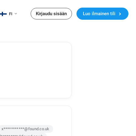
Kirjaudu sisään
Luo ilmainen tili
FI
x***********@found.co.uk