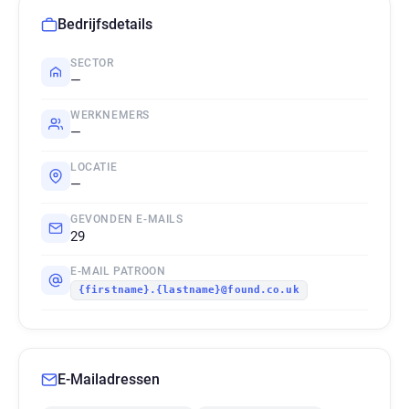
Bedrijfsdetails
SECTOR
—
WERKNEMERS
—
LOCATIE
—
GEVONDEN E-MAILS
29
E-MAIL PATROON
{firstname}.{lastname}@found.co.uk
E-Mailadressen