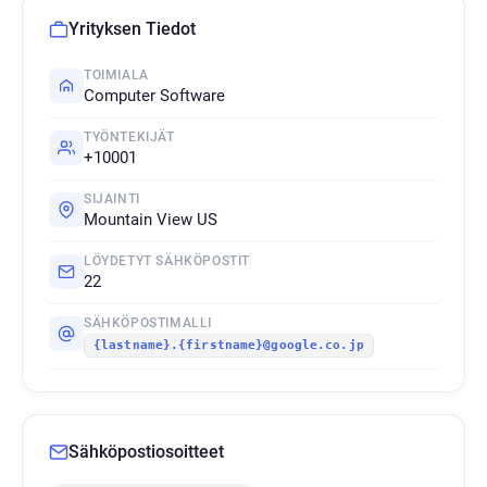
Yrityksen Tiedot
TOIMIALA
Computer Software
TYÖNTEKIJÄT
+10001
SIJAINTI
Mountain View US
LÖYDETYT SÄHKÖPOSTIT
22
SÄHKÖPOSTIMALLI
{lastname}.{firstname}@google.co.jp
Sähköpostiosoitteet