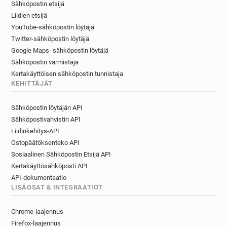
Sähköpostin etsijä
Liidien etsijä
YouTube-sähköpostin löytäjä
Twitter-sähköpostin löytäjä
Google Maps -sähköpostin löytäjä
Sähköpostin varmistaja
Kertakäyttöisen sähköpostin tunnistaja
KEHITTÄJÄT
Sähköpostin löytäjän API
Sähköpostivahvistin API
Liidinkehitys-API
Ostopäätöksenteko API
Sosiaalinen Sähköpostin Etsijä API
Kertakäyttösähköposti API
API-dokumentaatio
LISÄOSAT & INTEGRAATIOT
Chrome-laajennus
Firefox-laajennus