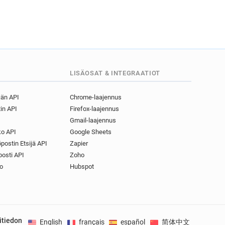
LISÄOSAT & INTEGRAATIOT
jän API
Chrome-laajennus
in API
Firefox-laajennus
Gmail-laajennus
o API
Google Sheets
postin Etsijä API
Zapier
osti API
Zoho
o
Hubspot
itiedon
English
français
español
简体中文
Deuts