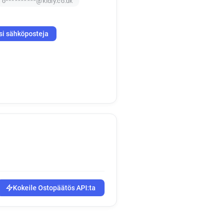
o**********@kidly.co.uk
si sähköposteja
Kokeile Ostopäätös API:ta