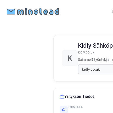
Kidly
Sähköpo
kidly.co.uk
K
Saimme
5
työntekijän 
Yrityksen Tiedot
TOIMIALA
—