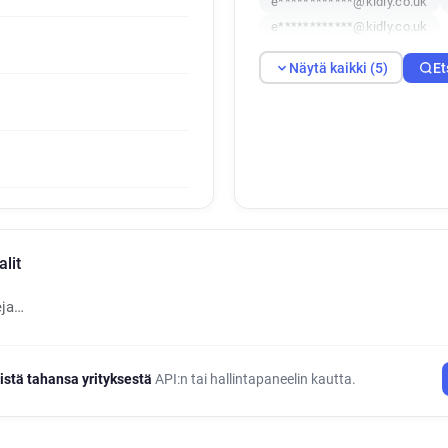
e************@kidly.co.uk
e************@kidly.co.uk
Näytä kaikki (5)
Et
lit
eja…
istä tahansa yrityksestä
API:n tai hallintapaneelin kautta.