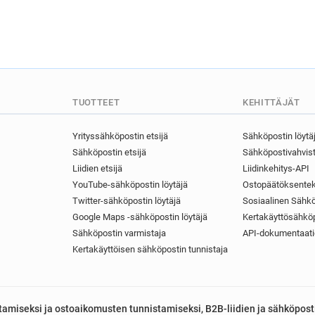
TUOTTEET
KEHITTÄJÄT
Yrityssähköpostin etsijä
Sähköpostin löytä
Sähköpostin etsijä
Sähköpostivahvist
Liidien etsijä
Liidinkehitys-API
YouTube-sähköpostin löytäjä
Ostopäätöksentek
Twitter-sähköpostin löytäjä
Sosiaalinen Sähkö
Google Maps -sähköpostin löytäjä
Kertakäyttösähköp
Sähköpostin varmistaja
API-dokumentaati
Kertakäyttöisen sähköpostin tunnistaja
astamiseksi ja ostoaikomusten tunnistamiseksi, B2B-liidien ja sähköpost