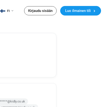
Kirjaudu sisään
Luo ilmainen tili
FI
******@kidly.co.uk