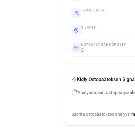
TYÖNTEKIJÄT
—
SIJAINTI
—
LÖYDETYT SÄHKÖPOSTIT
5
Kidly Ostopäätöksen Signaa
Analysoidaan ostop signaal
Suorita ostopäätöksen analyysi
m