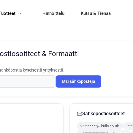
Tuotteet
Hinnoittelu
Kutsu & Tienaa
stiosoitteet & Formaatti
sähköpostia kyseisestä yrityksestä.
Etsi sähköposteja
Sähköpostiosoitteet
v********@kidly.co.uk
j**