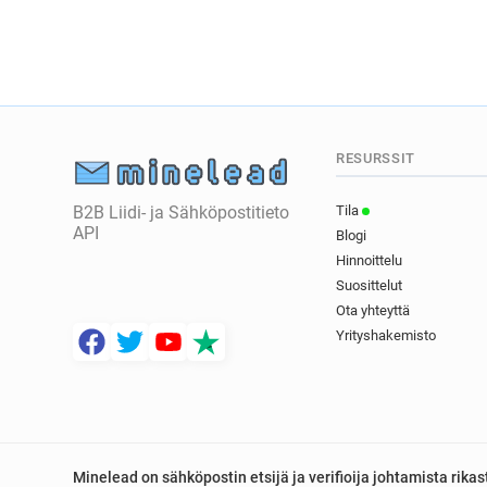
RESURSSIT
B2B Liidi- ja Sähköpostitieto
Tila
API
Blogi
Hinnoittelu
Suosittelut
Ota yhteyttä
Yrityshakemisto
Minelead on sähköpostin etsijä ja verifioija johtamista rik