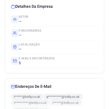
Detalhes Da Empresa
SETOR
—
FUNCIONÁRIOS
—
LOCALIZAÇÃO
—
E-MAILS ENCONTRADOS
5
Endereços De E-Mail
i*****@kidly.co.uk
q*********@kidly.co.uk
r*********@kidly.co.uk
i*****@kidly.co.uk
n*********@kidly.co.uk