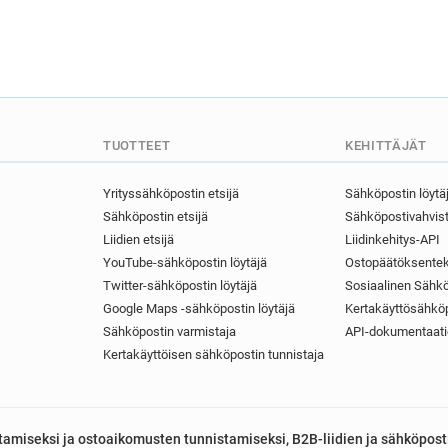
TUOTTEET
KEHITTÄJÄT
Yrityssähköpostin etsijä
Sähköpostin löytä
Sähköpostin etsijä
Sähköpostivahvist
Liidien etsijä
Liidinkehitys-API
YouTube-sähköpostin löytäjä
Ostopäätöksentek
Twitter-sähköpostin löytäjä
Sosiaalinen Sähkö
Google Maps -sähköpostin löytäjä
Kertakäyttösähköp
Sähköpostin varmistaja
API-dokumentaati
Kertakäyttöisen sähköpostin tunnistaja
astamiseksi ja ostoaikomusten tunnistamiseksi, B2B-liidien ja sähköpost