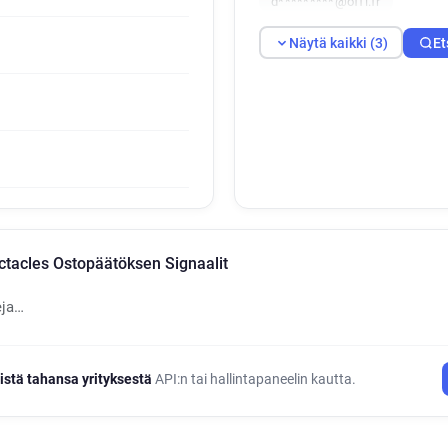
d*********@offi.fr
Näytä kaikki (3)
Et
ectacles Ostopäätöksen Signaalit
eja…
istä tahansa yrityksestä
API:n tai hallintapaneelin kautta.