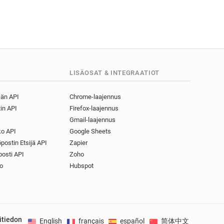
LISÄOSAT & INTEGRAATIOT
jän API
Chrome-laajennus
in API
Firefox-laajennus
Gmail-laajennus
o API
Google Sheets
postin Etsijä API
Zapier
osti API
Zoho
o
Hubspot
itiedon
English
français
español
简体中文
Deuts