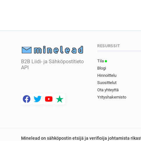
RESURSSIT
B2B Liidi- ja Sähköpostitieto
Tila
API
Blogi
Hinnoittelu
Suosittelut
Ota yhteyttä
Yrityshakemisto
Minelead on sähköpostin etsijä ja verifioija johtamista rik