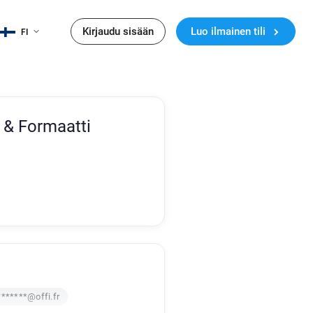
Kirjaudu sisään
Luo ilmainen tili
FI
 & Formaatti
******@offi.fr