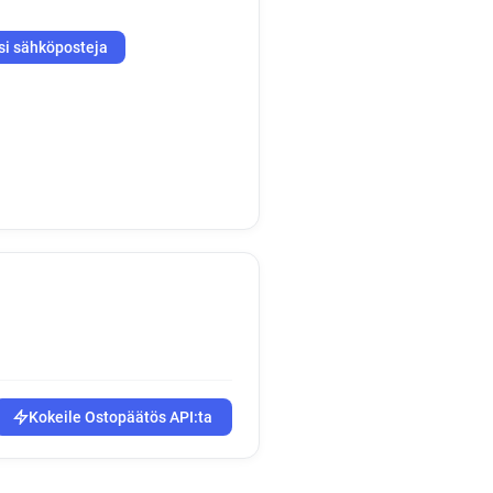
si sähköposteja
Kokeile Ostopäätös API:ta