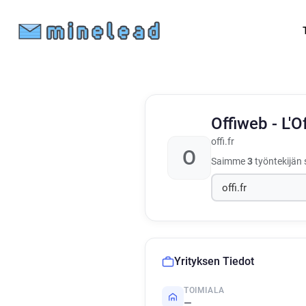
Offiweb - L'O
offi.fr
O
Saimme
3
työntekijän 
Yrityksen Tiedot
TOIMIALA
—