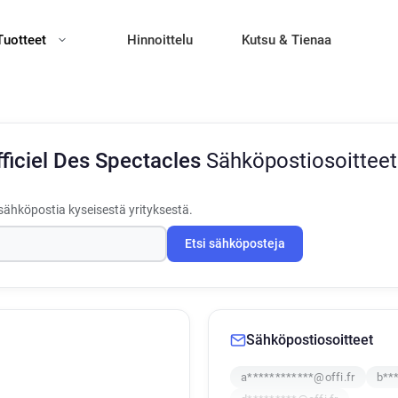
Tuotteet
Hinnoittelu
Kutsu & Tienaa
fficiel Des Spectacles
Sähköpostiosoitteet
sähköpostia kyseisestä yrityksestä.
Etsi sähköposteja
Sähköpostiosoitteet
a************@offi.fr
b***