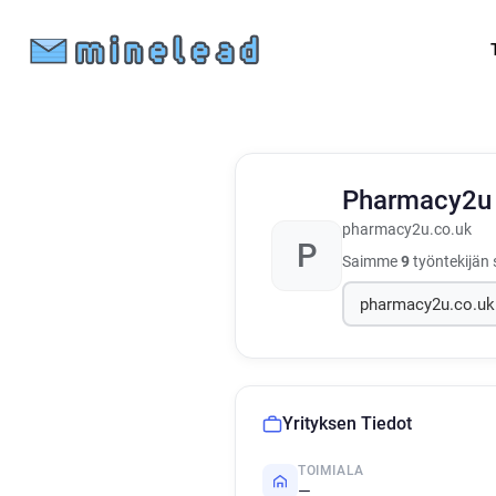
Pharmacy2
pharmacy2u.co.uk
P
Saimme
9
työntekijän 
Yrityksen Tiedot
TOIMIALA
—