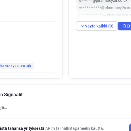
e******@pharmacy2u.co.uk
y***********@pharmacy2u.co
u************@pharmacy2u.c
q*****@pharmacy2u.co.uk
Näytä kaikki (9)
Et
m******@pharmacy2u.co.uk
pharmacy2u.co.uk
 Signaalit
eja…
istä tahansa yrityksestä
API:n tai hallintapaneelin kautta.