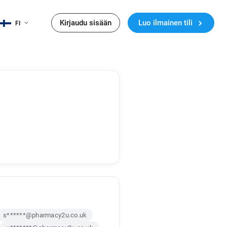
Kirjaudu sisään
Luo ilmainen tili
FI
s******@pharmacy2u.co.uk