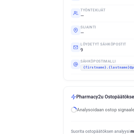
TYÖNTEKIJÄT
—
SIJAINTI
—
LÖYDETYT SÄHKÖPOSTIT
9
SÄHKÖPOSTIMALLI
{firstname}.{lastname}@
Pharmacy2u Ostopäätöksen
Analysoidaan ostop signaal
Suorita ostopäätöksen analyysi
m