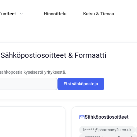
Tuotteet
Hinnoittelu
Kutsu & Tienaa
u
Sähköpostiosoitteet & Formaatti
sähköpostia kyseisestä yrityksestä.
Etsi sähköposteja
Sähköpostiosoitteet
k*****@pharmacy2u.co.uk