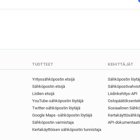
TUOTTEET
KEHITTÄJÄT
Yrityssähköpostin etsijä
Sähköpostin löytä
Sähköpostin etsijä
Sähköpostivahvist
Liidien etsijä
Liidinkehitys-API
YouTube-sähköpostin löytäjä
Ostopäätöksentek
Twitter-sähköpostin löytäjä
Sosiaalinen Sähkö
Google Maps -sähköpostin löytäjä
Kertakäyttösähköp
Sähköpostin varmistaja
API-dokumentaati
Kertakäyttöisen sähköpostin tunnistaja