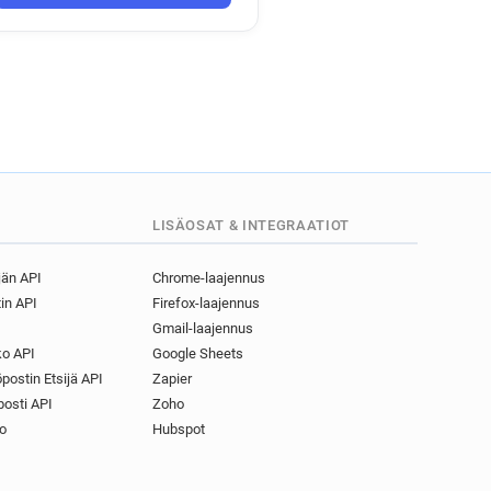
LISÄOSAT & INTEGRAATIOT
jän API
Chrome-laajennus
in API
Firefox-laajennus
Gmail-laajennus
o API
Google Sheets
postin Etsijä API
Zapier
osti API
Zoho
o
Hubspot