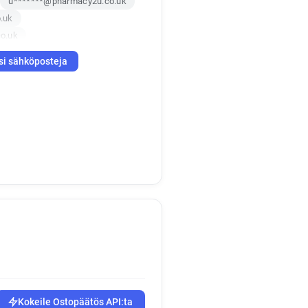
u*******@pharmacy2u.co.uk
.uk
o.uk
k*****@pharmacy2u.co.uk
si sähköposteja
Kokeile Ostopäätös API:ta