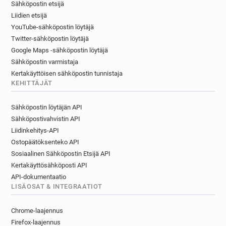
Sähköpostin etsijä
r***********@randstad.fr
u************@randstad.fr
Liidien etsijä
s***********@randstad.fr
i*********@randstad.fr
YouTube-sähköpostin löytäjä
f******@randstad.fr
b*******@randstad.fr
Twitter-sähköpostin löytäjä
q********@randstad.fr
f********@randstad.fr
Google Maps -sähköpostin löytäjä
s***********@randstad.fr
i*******@randstad.fr
Sähköpostin varmistaja
q*****@randstad.fr
v******@randstad.fr
Kertakäyttöisen sähköpostin tunnistaja
q********@randstad.fr
d*********@randstad.fr
KEHITTÄJÄT
y************@randstad.fr
x*******@randstad.fr
Sähköpostin löytäjän API
p********@randstad.fr
x*******@randstad.fr
Sähköpostivahvistin API
r*****@randstad.fr
e**********@randstad.fr
Liidinkehitys-API
l***********@randstad.fr
c*********@randstad.fr
Ostopäätöksenteko API
j******@randstad.fr
g**********@randstad.fr
Sosiaalinen Sähköpostin Etsijä API
i***********@randstad.fr
k***********@randstad.fr
Kertakäyttösähköposti API
r*****@randstad.fr
g******@randstad.fr
API-dokumentaatio
l***********@randstad.fr
d************@randstad.fr
LISÄOSAT & INTEGRAATIOT
d******@randstad.fr
k*********@randstad.fr
y***********@randstad.fr
Chrome-laajennus
x************@randstad.fr
w*****@randstad.fr
Firefox-laajennus