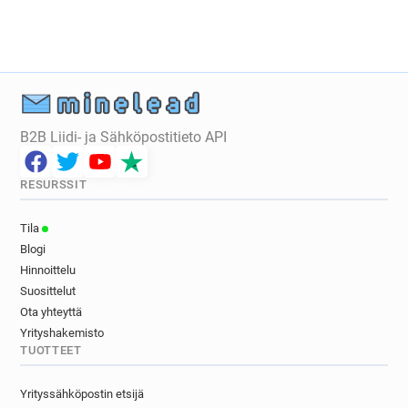
f********@randstad.fr
k*******@randstad.fr
h*****@randstad.fr
x************@randstad.fr
b*******@randstad.fr
f*******@randstad.fr
t******@randstad.fr
t******@randstad.fr
l*****@randstad.fr
q*****@randstad.fr
p*********@randstad.fr
i*********@randstad.fr
B2B Liidi- ja Sähköpostitieto API
w********@randstad.fr
o***********@randstad.fr
q********@randstad.fr
i**********@randstad.fr
RESURSSIT
q*******@randstad.fr
d***********@randstad.fr
u*****@randstad.fr
d**********@randstad.fr
Tila
v*******@randstad.fr
w*********@randstad.fr
Blogi
o********@randstad.fr
k*******@randstad.fr
Hinnoittelu
k***********@randstad.fr
a******@randstad.fr
Suosittelut
v*******@randstad.fr
t*****@randstad.fr
Ota yhteyttä
a************@randstad.fr
i*********@randstad.fr
Yrityshakemisto
TUOTTEET
c*********@randstad.fr
h*********@randstad.fr
o*******@randstad.fr
v*********@randstad.fr
Yrityssähköpostin etsijä
z**********@randstad.fr
j********@randstad.fr