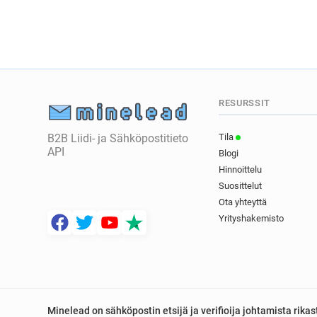
RESURSSIT
B2B Liidi- ja Sähköpostitieto
Tila
API
Blogi
Hinnoittelu
Suosittelut
Ota yhteyttä
Yrityshakemisto
Minelead on sähköpostin etsijä ja verifioija johtamista rik