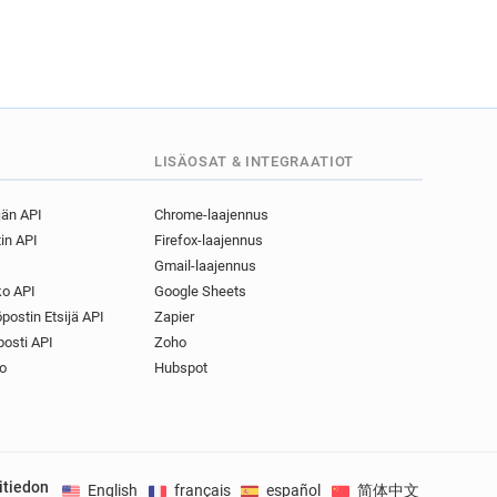
LISÄOSAT & INTEGRAATIOT
jän API
Chrome-laajennus
in API
Firefox-laajennus
Gmail-laajennus
o API
Google Sheets
postin Etsijä API
Zapier
osti API
Zoho
o
Hubspot
itiedon
English
français
español
简体中文
Deuts