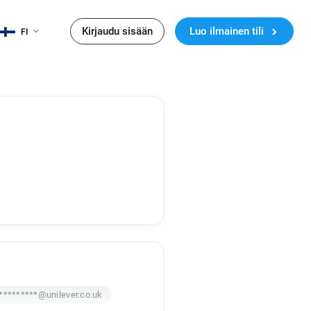
Kirjaudu sisään
Luo ilmainen tili
FI
*********@unilever.co.uk