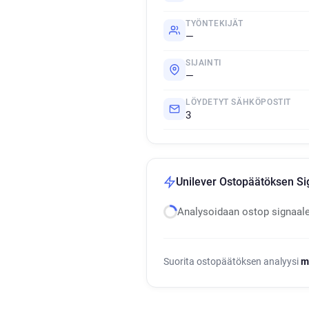
TYÖNTEKIJÄT
—
SIJAINTI
—
LÖYDETYT SÄHKÖPOSTIT
3
Unilever Ostopäätöksen Si
Analysoidaan ostop signaal
Suorita ostopäätöksen analyysi
m