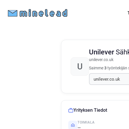
Unilever
Sähk
unilever.co.uk
U
Saimme
3
työntekijän 
Yrityksen Tiedot
TOIMIALA
—