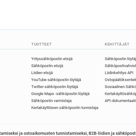
TUOTTEET
KEHITTÄJÄT
Yrityssähköpostin etsijä
Sähköpostin löytä
Sähköpostin etsijä
Sähköpostivahvist
Liidien etsijä
Liidinkehitys-API
YouTube-sähköpostin löytäjä
Ostopäätöksentek
Twitter-sähköpostin löytäjä
Sosiaalinen Sähkö
Google Maps -sähköpostin löytäjä
Kertakäyttösähköp
Sähköpostin varmistaja
API-dokumentaati
Kertakäyttöisen sähköpostin tunnistaja
astamiseksi ja ostoaikomusten tunnistamiseksi, B2B-liidien ja sähköpost