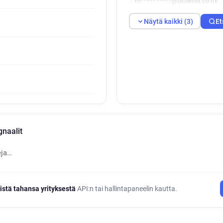
m**********@unilever.co.uk
Näytä kaikki (3)
Et
gnaalit
eja…
istä tahansa yrityksestä
API:n tai hallintapaneelin kautta.