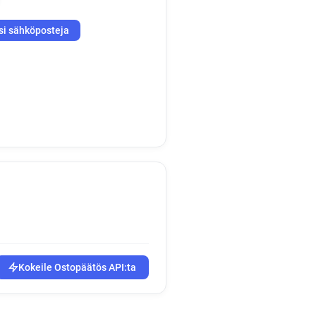
si sähköposteja
Kokeile Ostopäätös API:ta