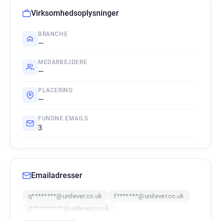
Virksomhedsoplysninger
BRANCHE
—
MEDARBEJDERE
—
PLACERING
—
FUNDNE EMAILS
3
Emailadresser
q********@unilever.co.uk
f*******@unilever.co.uk
j***********@unilever.co.uk