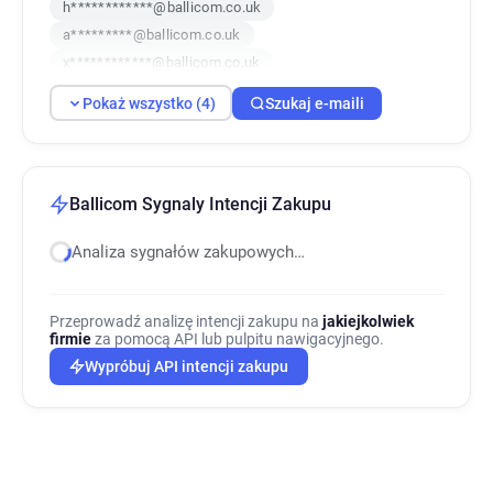
h************@ballicom.co.uk
a*********@ballicom.co.uk
x************@ballicom.co.uk
Pokaż wszystko (4)
Szukaj e-maili
Ballicom Sygnaly Intencji Zakupu
Analiza sygnałów zakupowych…
Przeprowadź analizę intencji zakupu na
jakiejkolwiek
firmie
za pomocą API lub pulpitu nawigacyjnego.
Wypróbuj API intencji zakupu