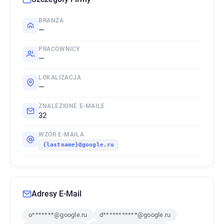
BRANŻA
—
PRACOWNICY
—
LOKALIZACJA
—
ZNALEZIONE E-MAILE
32
WZÓR E-MAILA
{lastname}@google.ru
Adresy E-Mail
o*******@google.ru
d***********@google.ru