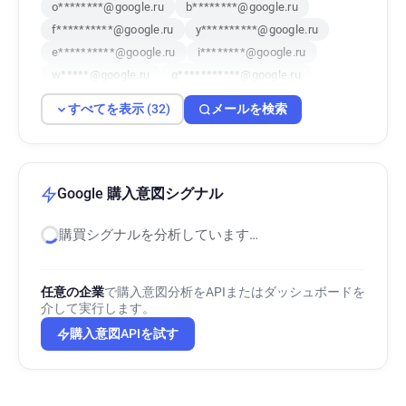
o********@google.ru
b********@google.ru
f**********@google.ru
y**********@google.ru
e**********@google.ru
i********@google.ru
w*****@google.ru
q***********@google.ru
d*****@google.ru
a*******@google.ru
すべてを表示 (32)
メールを検索
q*******@google.ru
c***********@google.ru
s***********@google.ru
w*******@google.ru
n**********@google.ru
v***********@google.ru
c************@google.ru
s*******@google.ru
Google 購入意図シグナル
y************@google.ru
b********@google.ru
購買シグナルを分析しています…
x************@google.ru
y******@google.ru
l********@google.ru
c******@google.ru
v************@google.ru
t********@google.ru
任意の企業
で購入意図分析をAPIまたはダッシュボードを
r*********@google.ru
i*******@google.ru
介して実行します。
e******@google.ru
t***********@google.ru
購入意図APIを試す
e******@google.ru
r**********@google.ru