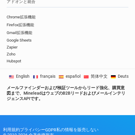
アドオンと統合
Chrome拡張機能
Firefox拡張機能
Gmail拡張機能
Google Sheets
Zapier
Zoho
Hubspot
English
français
español
简体中文
Deutsch
メールファインダーおよび検証ツールからリード強化、購買意
図まで、MineleadはウェブのB2Bリードおよびメールインテリ
ジェンスAPIです。
利用規約
プライバシー
私の情報を販売しない
GDPR
© 2019-2026 全著作権所有。