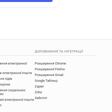
ДОПОВНЕННЯ ТА ІНТЕГРАЦІЇ
ення електронної
Розширення Chrome
Розширення Firefox
ки електронної пошти
Розширення Gmail
ня лідів
Google Таблиці
покупки
Zapier
ення соціальних
Zoho
рес
Хабспот
вої електронної пошти
I