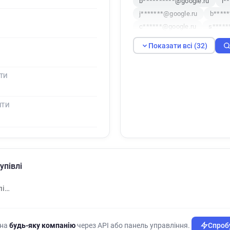
b**********@google.ru
i*
j*******@google.ru
b****
c******@google.ru
s*****
s************@google.ru
Показати всі (32)
h********@google.ru
x***
b*****@google.ru
o******
ТИ
i**********@google.ru
m**
g******@google.ru
g*****
t******@google.ru
j******
ШТИ
n*********@google.ru
d**
b********@google.ru
p***
i*********@google.ru
g***
x*****@google.ru
e*****@
упівлі
b************@google.ru
x*****@google.ru
j******
лі…
 на
будь-яку компанію
через API або панель управління.
Спробу