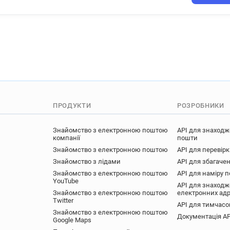
ПРОДУКТИ
РОЗРОБНИКИ
Знайомство з електронною поштою
API для знаходж
компанії
пошти
Знайомство з електронною поштою
API для перевір
Знайомство з лідами
API для збагачен
Знайомство з електронною поштою
API для наміру 
YouTube
API для знаходж
Знайомство з електронною поштою
електронних ад
Twitter
API для тимчасо
Знайомство з електронною поштою
Документація AP
Google Maps