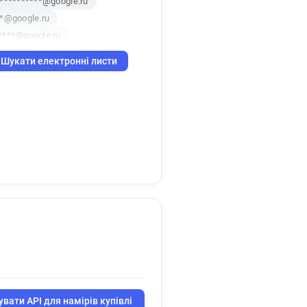
***********@google.ru
**@google.ru
****@google.ru
d********@google.ru
Шукати електронні листи
***@google.ru
****@google.ru
*****@google.ru
*******@google.ru
****@google.ru
***@google.ru
**@google.ru
******@google.ru
google.ru
t******@google.ru
**@google.ru
вати API для намірів купівлі