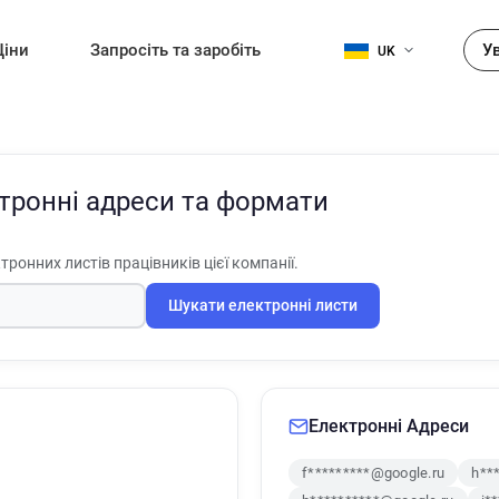
Ціни
Запросіть та заробіть
У
UK
тронні адреси та формати
тронних листів працівників цієї компанії.
Шукати електронні листи
Електронні Адреси
f*********@google.ru
h**