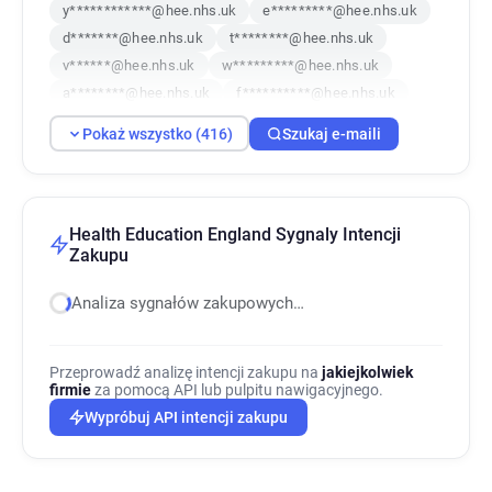
y************@hee.nhs.uk
e*********@hee.nhs.uk
d*******@hee.nhs.uk
t********@hee.nhs.uk
v******@hee.nhs.uk
w*********@hee.nhs.uk
a********@hee.nhs.uk
f**********@hee.nhs.uk
p*****@hee.nhs.uk
l**********@hee.nhs.uk
Pokaż wszystko (416)
Szukaj e-maili
k********@hee.nhs.uk
n************@hee.nhs.uk
h********@hee.nhs.uk
l***********@hee.nhs.uk
x***********@hee.nhs.uk
e**********@hee.nhs.uk
a***********@hee.nhs.uk
z*********@hee.nhs.uk
Health Education England Sygnaly Intencji
Zakupu
l*********@hee.nhs.uk
s********@hee.nhs.uk
f*******@hee.nhs.uk
q**********@hee.nhs.uk
Analiza sygnałów zakupowych…
s**********@hee.nhs.uk
m******@hee.nhs.uk
z*******@hee.nhs.uk
f********@hee.nhs.uk
u***********@hee.nhs.uk
o**********@hee.nhs.uk
Przeprowadź analizę intencji zakupu na
jakiejkolwiek
firmie
za pomocą API lub pulpitu nawigacyjnego.
r*****@hee.nhs.uk
b******@hee.nhs.uk
Wypróbuj API intencji zakupu
m***********@hee.nhs.uk
b*********@hee.nhs.uk
z************@hee.nhs.uk
a***********@hee.nhs.uk
m*********@hee.nhs.uk