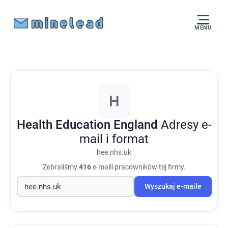
MENU
H
Health Education England
Adresy e-
mail i format
hee.nhs.uk
Zebraliśmy
416
e-maili pracowników tej firmy.
Wyszukaj e-maile