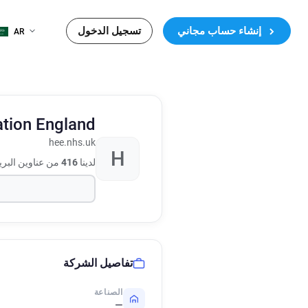
إنشاء حساب مجاني
تسجيل الدخول
AR
ation England
hee.nhs.uk
H
لدينا
416
من عناوين البري
تفاصيل الشركة
الصناعة
—