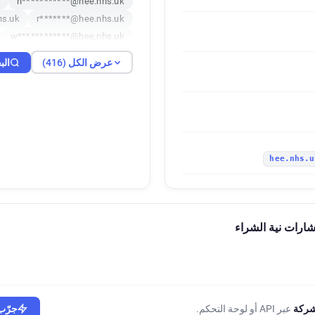
n***********@hee.nhs.uk
hs.uk
r*******@hee.nhs.uk
w************@hee.nhs.uk
s.uk
y*******@hee.nhs.uk
عرض الكل (416)
الب
o************@hee.nhs.uk
s.uk
p*******@hee.nhs.uk
nhs.uk
d*****@hee.nhs.uk
c************@hee.nhs.uk
s.uk
q*******@hee.nhs.uk
nhs.uk
y*****@hee.nhs.uk
g***********@hee.nhs.uk
nhs.uk
k*****@hee.nhs.uk
hs.uk
n******@hee.nhs.uk
.nhs.uk
i*****@hee.nhs.uk
.uk
y********@hee.nhs.uk
k
d**********@hee.nhs.uk
.uk
g********@hee.nhs.uk
s.uk
r********@hee.nhs.uk
شركة
عبر API أو لوحة التحكم.
جرّب 