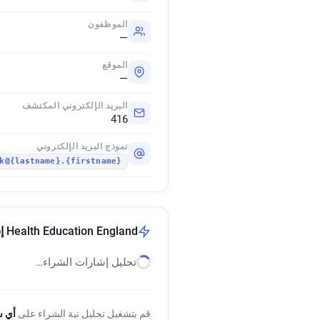
الموظفون
—
الموقع
—
البريد الإلكتروني المكتشف
416
نموذج البريد الإلكتروني
{firstname}.{lastname}@hee.nhs.uk
Health Education England إشارات نية الشراء
تحليل إشارات الشراء…
قم بتشغيل تحليل نية الشراء على
أي 