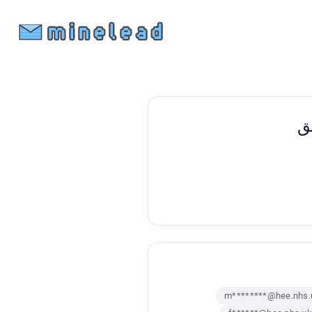
يق
m********@hee.nhs.