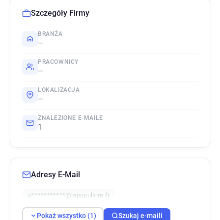
Szczegóły Firmy
BRANŻA
—
PRACOWNICY
—
LOKALIZACJA
—
ZNALEZIONE E-MAILE
1
Adresy E-Mail
o***********@lepopulaire.fr
Pokaż wszystko (1)
Szukaj e-maili