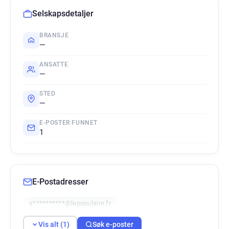
Selskapsdetaljer
BRANSJE
—
ANSATTE
—
STED
—
E-POSTER FUNNET
1
E-Postadresser
s**********@lepopulaire.fr
Vis alt (1)
Søk e-poster