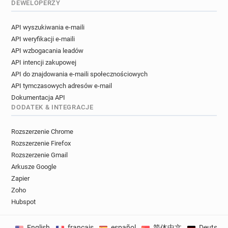
DEWELOPERZY
API wyszukiwania e-maili
API weryfikacji e-maili
API wzbogacania leadów
API intencji zakupowej
API do znajdowania e-maili społecznościowych
API tymczasowych adresów e-mail
Dokumentacja API
DODATEK & INTEGRACJE
Rozszerzenie Chrome
Rozszerzenie Firefox
Rozszerzenie Gmail
Arkusze Google
Zapier
Zoho
Hubspot
English
français
español
简体中文
Deutsch