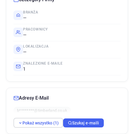
BRANŻA
—
PRACOWNICY
—
LOKALIZACJA
—
ZNALEZIONE E-MAILE
1
Adresy E-Mail
b********@timberland.co.uk
Pokaż wszystko (1)
Szukaj e-maili