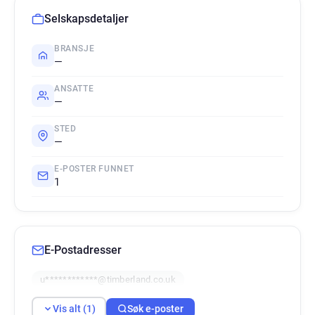
Selskapsdetaljer
BRANSJE
—
ANSATTE
—
STED
—
E-POSTER FUNNET
1
E-Postadresser
u************@timberland.co.uk
Vis alt (1)
Søk e-poster