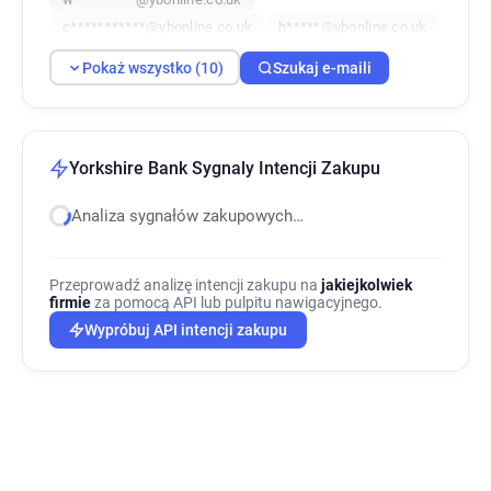
c***********@ybonline.co.uk
h*****@ybonline.co.uk
y**********@ybonline.co.uk
Pokaż wszystko (10)
Szukaj e-maili
v*******@ybonline.co.uk
n********@ybonline.co.uk
z********@ybonline.co.uk
Yorkshire Bank Sygnaly Intencji Zakupu
Analiza sygnałów zakupowych…
Przeprowadź analizę intencji zakupu na
jakiejkolwiek
firmie
za pomocą API lub pulpitu nawigacyjnego.
Wypróbuj API intencji zakupu