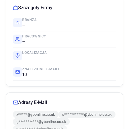
Szczegóły Firmy
BRANŻA
—
PRACOWNICY
—
LOKALIZACJA
—
ZNALEZIONE E-MAILE
10
Adresy E-Mail
x*****@ybonline.co.uk
s***********@ybonline.co.uk
g***********@ybonline.co.uk
w*********@ybonline.co.uk