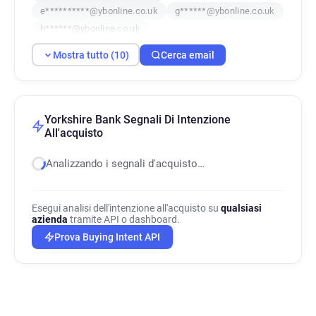
e**********@ybonline.co.uk
g******@ybonline.co.uk
h******@ybonline.co.uk
f***********@ybonline.co.uk
Mostra tutto (10)
Cerca email
z*******@ybonline.co.uk
j*****@ybonline.co.uk
b***********@ybonline.co.uk
Yorkshire Bank Segnali Di Intenzione
All'acquisto
Analizzando i segnali d'acquisto…
Esegui analisi dell'intenzione all'acquisto su
qualsiasi
azienda
tramite API o dashboard.
Prova Buying Intent API