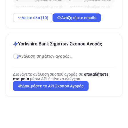
w*********@ybonline.co.uk
n******@ybonline.co.uk
t***********@ybonline.co.uk
Δείτε όλα (10)
Αναζητήστε emails
p******@ybonline.co.uk
j**********@ybonline.co.uk
Yorkshire Bank Σημάτων Σκοπού Αγοράς
Ανάλυση σημάτων αγοράς…
Διεξάγετε ανάλυση σκοπού αγοράς σε
οποιαδήποτε
εταιρεία
μέσω API ή πίνακα ελέγχου.
Δοκιμάστε το API Σκοπού Αγοράς