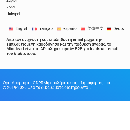
Zapier
Zoho
Hubspot
English
français
español
简体中文
Deutsch
Από τον ανιχνευτή και επαληθευτή email μέχρι την
εμπλουτισμένη καθοδήγηση και την πρόθεση αγοράς, το
Minelead είναι το API πληροφοριών B2B για leads και email
του διαδικτύου.
Όροι
Απορρήτου
GDPR
Μη πουλήσετε τις πληροφορίες μου
© 2019-2026 Όλα τα δικαιώματα διατηρούνται.