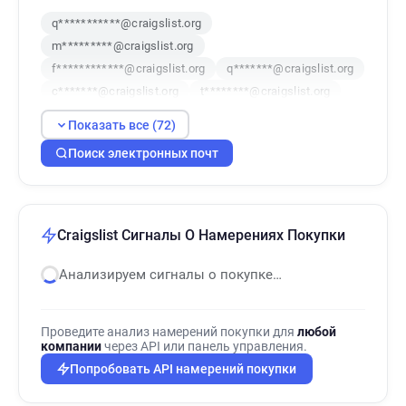
q***********@craigslist.org
m*********@craigslist.org
f************@craigslist.org
q*******@craigslist.org
c*******@craigslist.org
t********@craigslist.org
m************@craigslist.org
Показать все (72)
v********@craigslist.org
z******@craigslist.org
Поиск электронных почт
s********@craigslist.org
b********@craigslist.org
k***********@craigslist.org
j******@craigslist.org
z**********@craigslist.org
h**********@craigslist.org
Craigslist Сигналы О Намерениях Покупки
d*********@craigslist.org
q**********@craigslist.org
Анализируем сигналы о покупке…
s***********@craigslist.org
m*******@craigslist.org
e******@craigslist.org
m***********@craigslist.org
Проведите анализ намерений покупки для
любой
z******@craigslist.org
p**********@craigslist.org
компании
через API или панель управления.
q**********@craigslist.org
Попробовать API намерений покупки
o*********@craigslist.org
l*******@craigslist.org