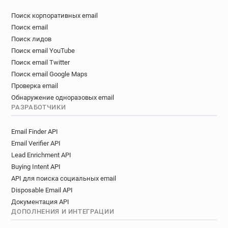
h************@craigslist.org
c***********@craigslist.org
Поиск корпоративных email
Поиск email
m********@craigslist.org
o*****@craigslist.org
Поиск лидов
x*********@craigslist.org
w********@craigslist.org
Поиск email YouTube
f*****@craigslist.org
z******@craigslist.org
Поиск email Twitter
h*********@craigslist.org
m********@craigslist.org
Поиск email Google Maps
w*******@craigslist.org
s******@craigslist.org
Проверка email
o************@craigslist.org
t*******@craigslist.org
Обнаружение одноразовых email
d**********@craigslist.org
РАЗРАБОТЧИКИ
c************@craigslist.org
y*****@craigslist.org
c**********@craigslist.org
Email Finder API
o*********@craigslist.org
Email Verifier API
z************@craigslist.org
Lead Enrichment API
Buying Intent API
API для поиска социальных email
Disposable Email API
Документация API
ДОПОЛНЕНИЯ И ИНТЕГРАЦИИ