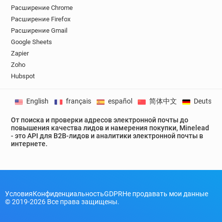
Расширение Chrome
Расширение Firefox
Расширение Gmail
Google Sheets
Zapier
Zoho
Hubspot
English
français
español
简体中文
Deutsch
От поиска и проверки адресов электронной почты до
повышения качества лидов и намерения покупки, Minelead
- это API для B2B-лидов и аналитики электронной почты в
интернете.
Условия
Конфиденциальность
GDPR
Не продавать мои данные
© 2019-2026 Все права защищены.