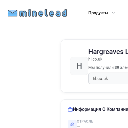
Продукты
Hargreaves
hl.co.uk
H
Мы получили
39
элек
Информация О Компани
ОТРАСЛЬ
—