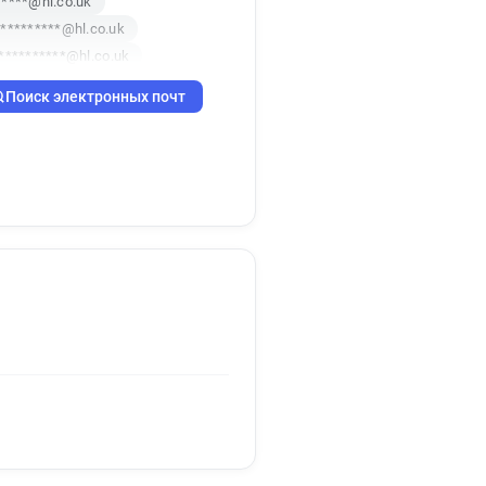
*****@hl.co.uk
*********@hl.co.uk
**********@hl.co.uk
******@hl.co.uk
Поиск электронных почт
@hl.co.uk
f*****@hl.co.uk
*****@hl.co.uk
*******@hl.co.uk
**@hl.co.uk
*******@hl.co.uk
@hl.co.uk
i*****@hl.co.uk
*****@hl.co.uk
********@hl.co.uk
********@hl.co.uk
***@hl.co.uk
w*****@hl.co.uk
**@hl.co.uk
s*****@hl.co.uk
***********@hl.co.uk