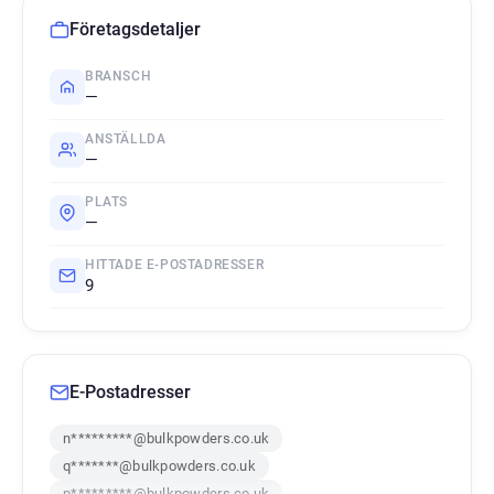
Företagsdetaljer
BRANSCH
—
ANSTÄLLDA
—
PLATS
—
HITTADE E-POSTADRESSER
9
E-Postadresser
n*********@bulkpowders.co.uk
q*******@bulkpowders.co.uk
p*********@bulkpowders.co.uk