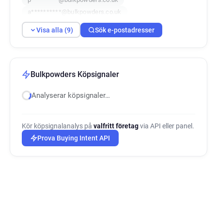
a**********@bulkpowders.co.uk
o*********@bulkpowders.co.uk
Visa alla (9)
Sök e-postadresser
g********@bulkpowders.co.uk
i********@bulkpowders.co.uk
j*******@bulkpowders.co.uk
i*******@bulkpowders.co.uk
Bulkpowders Köpsignaler
Analyserar köpsignaler…
Kör köpsignalanalys på
valfritt företag
via API eller panel.
Prova Buying Intent API