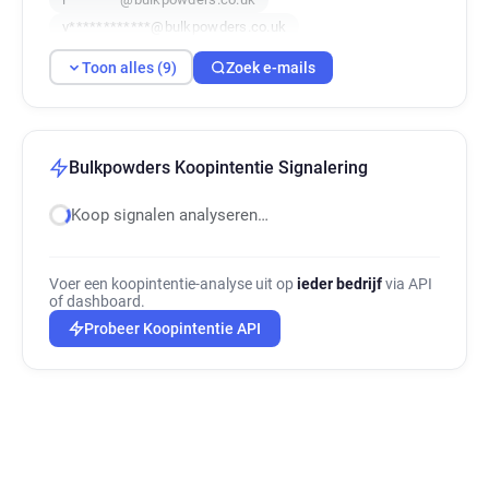
v************@bulkpowders.co.uk
z*****@bulkpowders.co.uk
Toon alles (9)
Zoek e-mails
a******@bulkpowders.co.uk
k*****@bulkpowders.co.uk
b***********@bulkpowders.co.uk
c**********@bulkpowders.co.uk
Bulkpowders Koopintentie Signalering
Koop signalen analyseren…
Voer een koopintentie-analyse uit op
ieder bedrijf
via API
of dashboard.
Probeer Koopintentie API