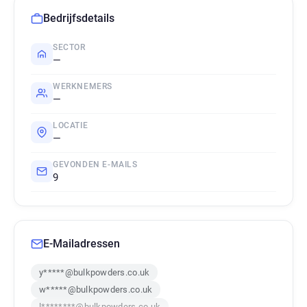
Bedrijfsdetails
SECTOR
—
WERKNEMERS
—
LOCATIE
—
GEVONDEN E-MAILS
9
E-Mailadressen
y*****@bulkpowders.co.uk
w*****@bulkpowders.co.uk
l********@bulkpowders.co.uk