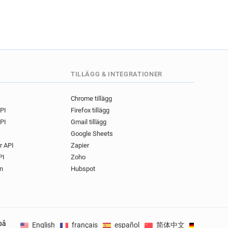
TILLÄGG & INTEGRATIONER
Chrome tillägg
API
Firefox tillägg
PI
Gmail tillägg
Google Sheets
r API
Zapier
PI
Zoho
n
Hubspot
på
English
français
español
简体中文
Deutsch