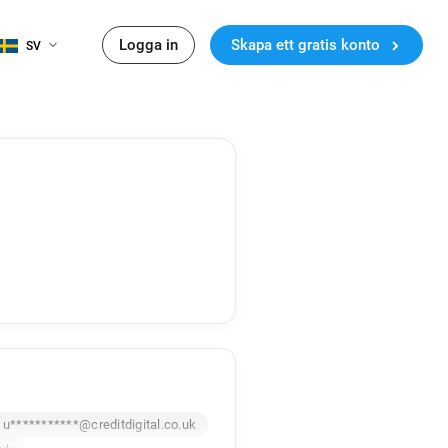
Logga in
Skapa ett gratis konto
SV
u***********@creditdigital.co.uk