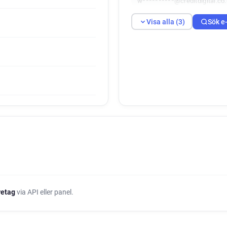
w**********@creditdigital.co
Visa alla (3)
Sök e
öretag
via API eller panel.