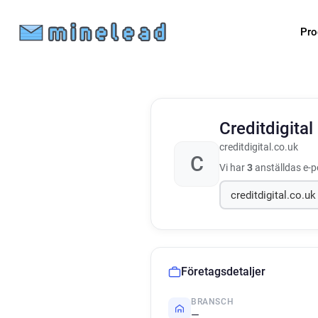
Pro
Creditdigital
creditdigital.co.uk
C
Vi har
3
anställdas e-p
Företagsdetaljer
BRANSCH
—