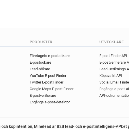
PRODUKTER
UTVECKLARE
Företagets e-postsökare
E-post Finder API
E-postsökare
E-postverifierare 
Lead-sökare
Lead-Beriknings A
YouTube E-post Finder
Köpavsikt API
Twitter E-post Finder
Social Email Finde
Google Maps E-post Finder
Engångs e-post-A
E-postverifierare
API-dokumentatio
Engångs e-post-detektor
g och köpintention, Minelead är B2B lead- och e-postintelligens-API:et 