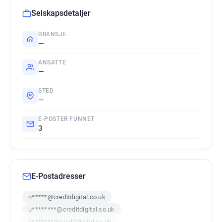
Selskapsdetaljer
BRANSJE
—
ANSATTE
—
STED
—
E-POSTER FUNNET
3
E-Postadresser
n*****@creditdigital.co.uk
u********@creditdigital.co.uk
h*******@creditdigital.co.uk