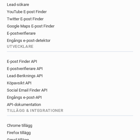
k******@danskebank.co.uk
Lead-sökare
YouTube E-post Finder
w*******@danskebank.co.uk
Twitter E-post Finder
Google Maps E-post Finder
E-postverifierare
Engångs e-post-detektor
UTVECKLARE
E-post Finder API
E-postverifierare API
Lead-Beriknings API
Köpavsikt API
Social Email Finder API
Engångs e-post-API
API-dokumentation
TILLÄGG & INTEGRATIONER
Chrome tillägg
Firefox tillägg
Gmail tillägg