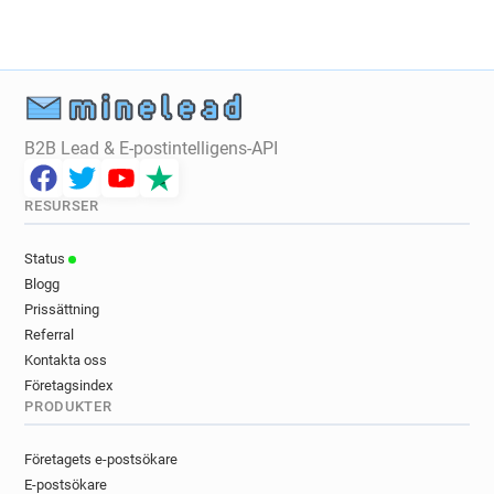
q*****@danskebank.co.uk
y********@danskebank.co.uk
f***********@danskebank.co.uk
z********@danskebank.co.uk
n******@danskebank.co.uk
B2B Lead & E-postintelligens-API
y***********@danskebank.co.uk
z*******@danskebank.co.uk
r*******@danskebank.co.uk
RESURSER
d**********@danskebank.co.uk
Status
o**********@danskebank.co.uk
Blogg
q*********@danskebank.co.uk
Prissättning
e************@danskebank.co.uk
Referral
f******@danskebank.co.uk
Kontakta oss
v******@danskebank.co.uk
Företagsindex
v******@danskebank.co.uk
PRODUKTER
j************@danskebank.co.uk
t*****@danskebank.co.uk
Företagets e-postsökare
e*****@danskebank.co.uk
E-postsökare