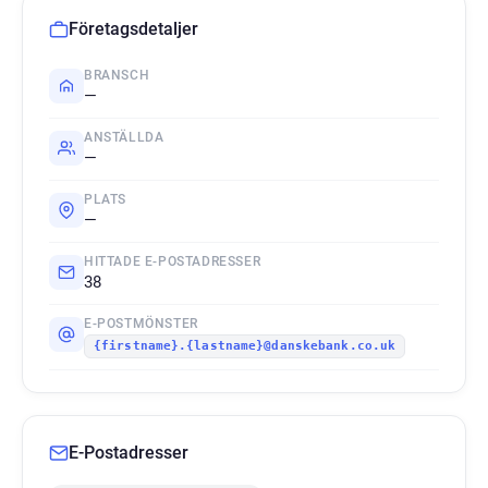
Företagsdetaljer
BRANSCH
—
ANSTÄLLDA
—
PLATS
—
HITTADE E-POSTADRESSER
38
E-POSTMÖNSTER
{firstname}.{lastname}@danskebank.co.uk
E-Postadresser