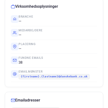
Virksomhedsoplysninger
BRANCHE
—
MEDARBEJDERE
—
PLACERING
—
FUNDNE EMAILS
38
EMAILMØNSTER
{firstname}.{lastname}@danskebank.co.uk
Emailadresser