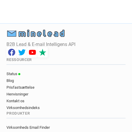
s***********@danskebank.co.uk
f******@danskebank.co.uk
o********@danskebank.co.uk
p********@danskebank.co.uk
s************@danskebank.co.uk
i**********@danskebank.co.uk
B2B Lead & E-mail Intelligens API
t*******@danskebank.co.uk
d******@danskebank.co.uk
RESSOURCER
h*********@danskebank.co.uk
w*******@danskebank.co.uk
Status
r*******@danskebank.co.uk
Blog
j*****@danskebank.co.uk
Prisfastsættelse
t*******@danskebank.co.uk
Henvisninger
z*****@danskebank.co.uk
Kontakt os
m*****@danskebank.co.uk
Virksomhedsindeks
PRODUKTER
e*****@danskebank.co.uk
w********@danskebank.co.uk
Virksomheds Email Finder
f***********@danskebank.co.uk