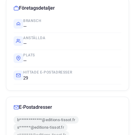
Företagsdetaljer
BRANSCH
—
ANSTÄLLDA
—
PLATS
—
HITTADE E-POSTADRESSER
29
E-Postadresser
b************@editions-tissot.fr
s******@editions-tissot.fr
c*******@editions-tissot.fr