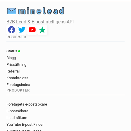
e******@editions-tissot.fr
t**********@editions-tissot.fr
a*********@editions-tissot.fr
B2B Lead & E-postintelligens-API
k******@editions-tissot.fr
c********@editions-tissot.fr
c******@editions-tissot.fr
RESURSER
e*******@editions-tissot.fr
Status
s********@editions-tissot.fr
Blogg
Prissättning
Referral
Kontakta oss
Företagsindex
PRODUKTER
Företagets e-postsökare
E-postsökare
Lead-sökare
YouTube E-post Finder