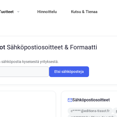
Tuotteet
Hinnoittelu
Kutsu & Tienaa
sot
Sähköpostiosoitteet & Formaatti
 sähköpostia kyseisestä yrityksestä.
Etsi sähköposteja
Sähköpostiosoitteet
c*****@editions-tissot.fr