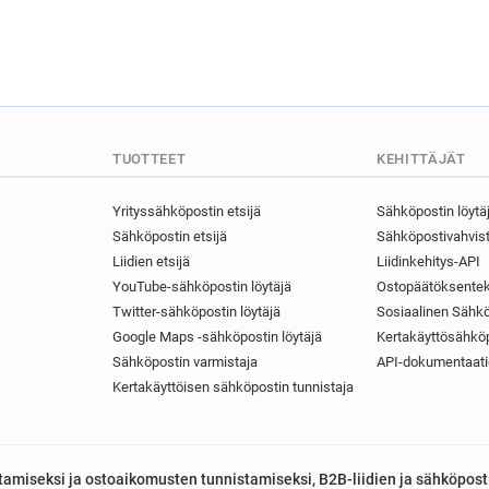
TUOTTEET
KEHITTÄJÄT
Yrityssähköpostin etsijä
Sähköpostin löytä
Sähköpostin etsijä
Sähköpostivahvist
Liidien etsijä
Liidinkehitys-API
YouTube-sähköpostin löytäjä
Ostopäätöksentek
Twitter-sähköpostin löytäjä
Sosiaalinen Sähkö
Google Maps -sähköpostin löytäjä
Kertakäyttösähköp
Sähköpostin varmistaja
API-dokumentaati
Kertakäyttöisen sähköpostin tunnistaja
astamiseksi ja ostoaikomusten tunnistamiseksi, B2B-liidien ja sähköpost