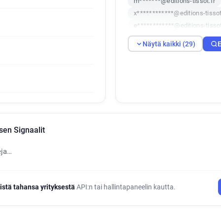
m*******@editions-tissot.fr
x************@editions-tissot
e************@editions-tissot
q*********@editions-tissot.fr
Näytä kaikki (29)
E
t********@editions-tissot.fr
s************@editions-tissot
e************@editions-tissot
l**********@editions-tissot.fr
u**********@editions-tissot.f
e*********@editions-tissot.fr
a*******@editions-tissot.fr
sen Signaalit
w************@editions-tisso
r**********@editions-tissot.fr
eja…
t***********@editions-tissot.
i**********@editions-tissot.fr
w**********@editions-tissot.f
istä tahansa yrityksestä
API:n tai hallintapaneelin kautta.
n*****@editions-tissot.fr