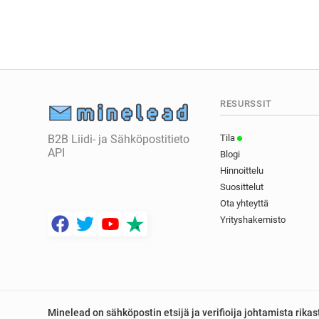
RESURSSIT
B2B Liidi- ja Sähköpostitieto
Tila
API
Blogi
Hinnoittelu
Suosittelut
Ota yhteyttä
Yrityshakemisto
Minelead on sähköpostin etsijä ja verifioija johtamista rik