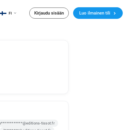
Kirjaudu sisään
Luo ilmainen tili
FI
p************@editions-tissot.fr