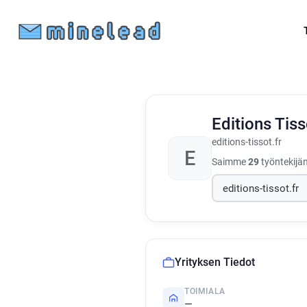
Editions Tis
editions-tissot.fr
E
Saimme
29
työntekijän
Yrityksen Tiedot
TOIMIALA
—