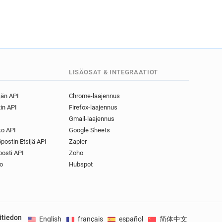
LISÄOSAT & INTEGRAATIOT
jän API
Chrome-laajennus
in API
Firefox-laajennus
Gmail-laajennus
o API
Google Sheets
postin Etsijä API
Zapier
osti API
Zoho
o
Hubspot
itiedon
English
français
español
简体中文
Deuts