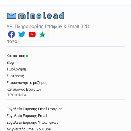
e************@editions-tissot.fr
q*********@editions-tissot.fr
c********@editions-tissot.fr
b********@editions-tissot.fr
API Πληροφορίας Επαφών & Email B2B
f************@editions-tissot.fr
x**********@editions-tissot.fr
ΠΌΡΟΙ
b*****@editions-tissot.fr
g***********@editions-tissot.fr
Κατάσταση
Blog
Τιμολόγηση
Συστάσεις
Επικοινωνήστε μαζί μας
Κατάλογος Εταιριών
ΠΡΟΪΌΝΤΑ
Εργαλείο Εύρεσης Email Εταιρίας
Εργαλείο Εύρεσης Email
Εργαλείο Εύρεσης Υποψήφιων
Ανιχνευτής Email YouTube