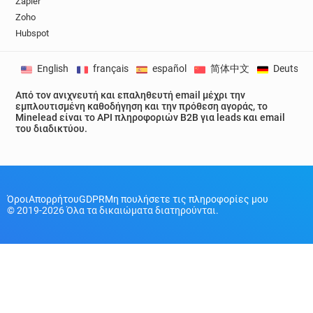
Zapier
Zoho
Hubspot
English
français
español
简体中文
Deutsch
Από τον ανιχνευτή και επαληθευτή email μέχρι την
εμπλουτισμένη καθοδήγηση και την πρόθεση αγοράς, το
Minelead είναι το API πληροφοριών B2B για leads και email
του διαδικτύου.
Όροι
Απορρήτου
GDPR
Μη πουλήσετε τις πληροφορίες μου
© 2019-2026 Όλα τα δικαιώματα διατηρούνται.