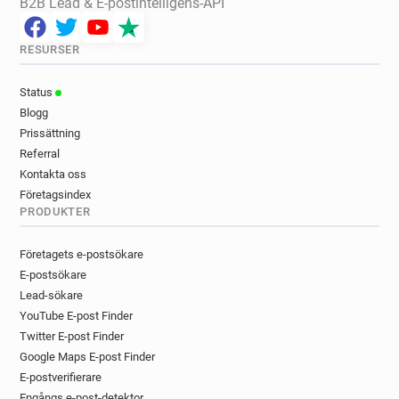
B2B Lead & E-postintelligens-API
RESURSER
Status
Blogg
Prissättning
Referral
Kontakta oss
Företagsindex
PRODUKTER
Företagets e-postsökare
E-postsökare
Lead-sökare
YouTube E-post Finder
Twitter E-post Finder
Google Maps E-post Finder
E-postverifierare
Engångs e-post-detektor