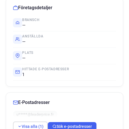
Företagsdetaljer
BRANSCH
—
ANSTÄLLDA
—
PLATS
—
HITTADE E-POSTADRESSER
1
E-Postadresser
u*****@leaderprice.fr
Visa alla (1)
Sök e-postadresser