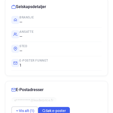
Selskapsdetaljer
BRANSJE
—
ANSATTE
—
STED
—
E-POSTER FUNNET
1
E-Postadresser
e*********@leaderprice.fr
Vis alt (1)
Søk e-poster