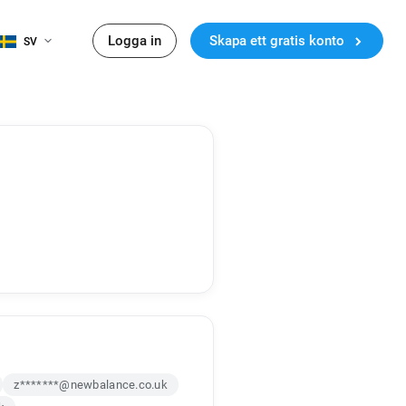
Logga in
Skapa ett gratis konto
SV
z*******@newbalance.co.uk