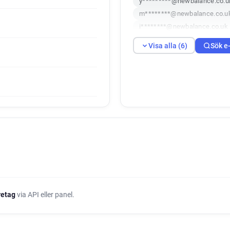
y*********@newbalance.co.u
m********@newbalance.co.u
i********@newbalance.co.uk
Visa alla (6)
Sök e
öretag
via API eller panel.