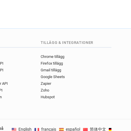
TILLÄGG & INTEGRATIONER
Chrome tillägg
API
Firefox tillägg
PI
Gmail tillägg
Google Sheets
r API
Zapier
PI
Zoho
n
Hubspot
på
English
français
español
简体中文
Deutsch