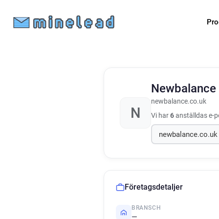
Pro
Newbalance
newbalance.co.uk
N
Vi har
6
anställdas e-p
Företagsdetaljer
BRANSCH
—