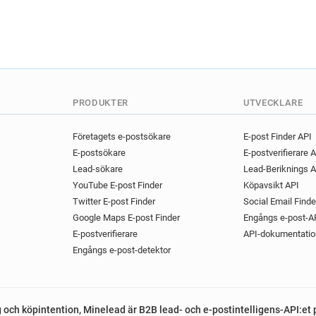
PRODUKTER
UTVECKLARE
Företagets e-postsökare
E-post Finder API
E-postsökare
E-postverifierare 
Lead-sökare
Lead-Beriknings A
YouTube E-post Finder
Köpavsikt API
Twitter E-post Finder
Social Email Finde
Google Maps E-post Finder
Engångs e-post-A
E-postverifierare
API-dokumentatio
Engångs e-post-detektor
g och köpintention, Minelead är B2B lead- och e-postintelligens-API:et 