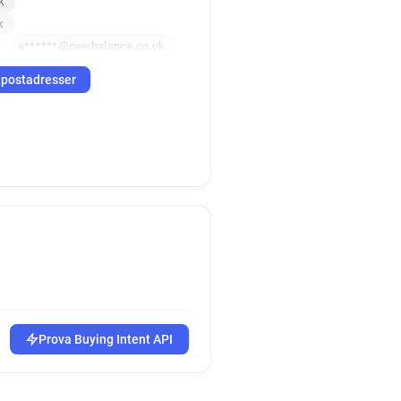
k
k
a******@newbalance.co.uk
-postadresser
Prova Buying Intent API