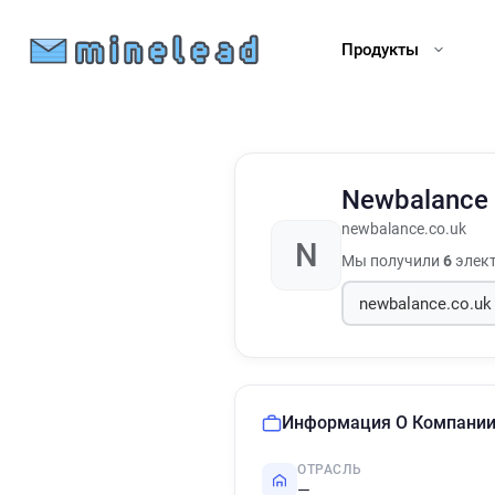
Продукты
Newbalance
newbalance.co.uk
N
Мы получили
6
элект
Информация О Компани
ОТРАСЛЬ
—