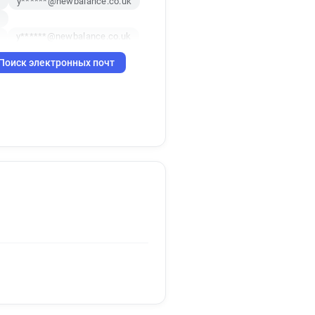
y******@newbalance.co.uk
y******@newbalance.co.uk
Поиск электронных почт