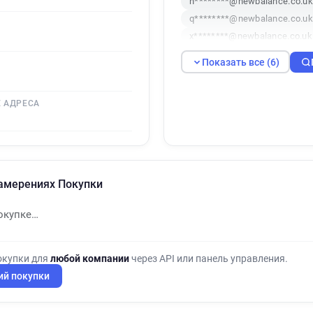
h********@newbalance.co.uk
q********@newbalance.co.uk
x********@newbalance.co.uk
Показать все (6)
 АДРЕСА
амерениях Покупки
окупке…
окупки для
любой компании
через API или панель управления.
ий покупки