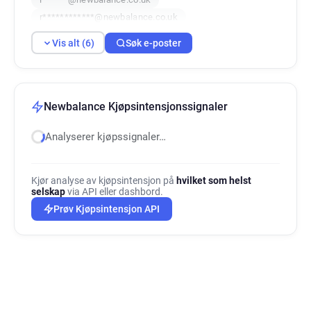
r************@newbalance.co.uk
c************@newbalance.co.uk
Vis alt (6)
Søk e-poster
t*******@newbalance.co.uk
Newbalance Kjøpsintensjonssignaler
Analyserer kjøpssignaler…
Kjør analyse av kjøpsintensjon på
hvilket som helst
selskap
via API eller dashbord.
Prøv Kjøpsintensjon API