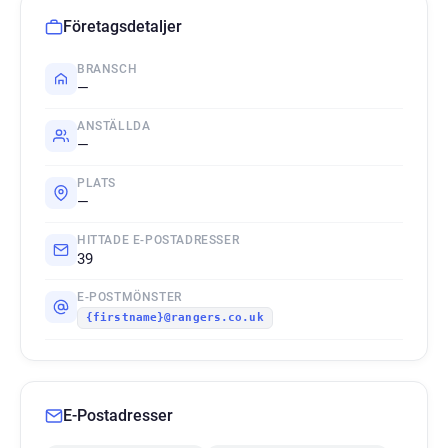
Företagsdetaljer
BRANSCH
—
ANSTÄLLDA
—
PLATS
—
HITTADE E-POSTADRESSER
39
E-POSTMÖNSTER
{firstname}@rangers.co.uk
E-Postadresser