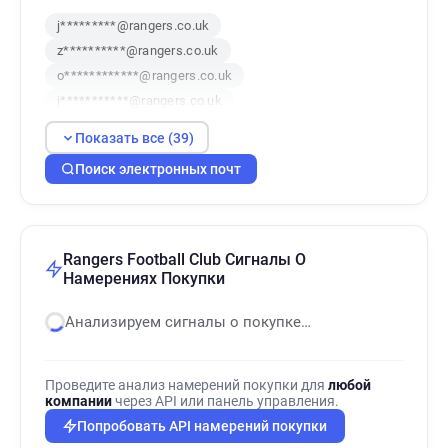
j*********@rangers.co.uk
z**********@rangers.co.uk
o************@rangers.co.uk
j***********@rangers.co.uk
t************@rangers.co.uk
n******@rangers.co.uk
Показать все (39)
s*******@rangers.co.uk
x*****@rangers.co.uk
Поиск электронных почт
v********@rangers.co.uk
w********@rangers.co.uk
j********@rangers.co.uk
b************@rangers.co.uk
g******@rangers.co.uk
w*********@rangers.co.uk
Rangers Football Club Сигналы О
m*********@rangers.co.uk
Намерениях Покупки
u**********@rangers.co.uk
Анализируем сигналы о покупке…
z*********@rangers.co.uk
z*****@rangers.co.uk
j*********@rangers.co.uk
a************@rangers.co.uk
Проведите анализ намерений покупки для
любой
компании
y*********@rangers.co.uk
через API или панель управления.
i***********@rangers.co.uk
Попробовать API намерений покупки